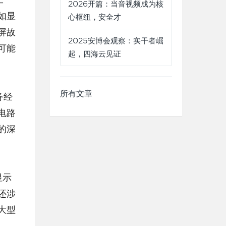
2026开篇：当音视频成为核
如显
心枢纽，安全才
屏故
2025安博会观察：实干者崛
可能
起，四海云见证
所有文章
电路
的深
还涉
大型