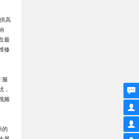
响
在最
维修
忧，
视频
大屏