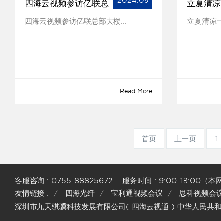
2024.05
四海云视频参访亿联总部大楼
四海云视频参访亿联总部大楼...
立夏清凉一
Read More
首页
上一页
1
客服咨询 :
0755-88825672 服务时间 : 9:00-18
友情链接 :
四海光纤
宝利通视频会议
思科视频会
深圳市九天骐骥科技发展有限公司( 四海云视通 ) 中华人民共