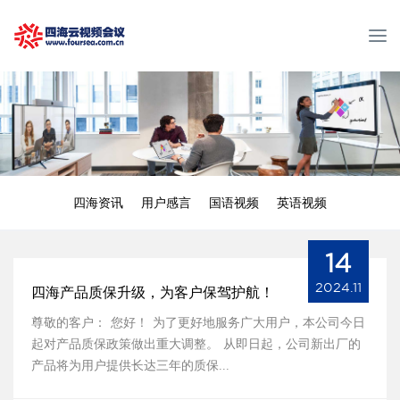
T
o
g
g
l
e
n
a
v
四海资讯
用户感言
国语视频
英语视频
i
g
a
14
t
2024.11
四海产品质保升级，为客户保驾护航！
i
o
尊敬的客户： 您好！ 为了更好地服务广大用户，本公司今日
n
起对产品质保政策做出重大调整。 从即日起，公司新出厂的
产品将为用户提供长达三年的质保...