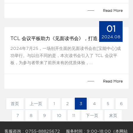
Read More
01
2024.08
TCL 会议平板助力《见面读书会》，打造优质交流
2024年7月25，一场别开生面的见面读书会在[宝能中心]成
功举行。与以往不同的是，本次读书会引入了 TCL 会议平
板，为参与者带来了前所未有的优质体验，...
Read More
首页
上一页
1
2
3
4
5
6
7
8
9
10
11
下一页
末页
客服咨询 :
0755-88825672 服务时间 : 9:00-18:00（本网站