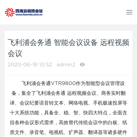
T
o
g
g
l
飞利浦会务通 智能会议设备 远程视频
e
会议
n
a
2020-06-18 10:52
admin2
v
i
g
飞利浦会务通VTR9800作为智能型会议管理设
a
备，集全了飞利浦会务通 远程视频会议、商务实时翻
t
i
译、会议纪要语音转文本、网络电视、手机极速投屏等
o
十大系统功能，具备全、稳、智、快四大特点，全面含
n
括各种会议形式需求，高效替代传统会议中的白板、纸
质文件、录音笔、电视机、扩声器、翻译器等诸多硬件