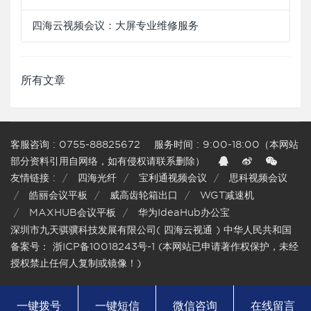
四海云视频会议：大屏专业维修服务
所有文章
客服咨询 :
0755-88825672 服务时间 : 9:00-18:00（本网站
部分资料引用自网络，如有侵权请联系删除）
友情链接 :
四海光纤
宝利通视频会议
思科视频会议
皓丽会议平板
威高齿轮箱出口
WGT减速机
MAXHUB会议平板
华为IdeaHub办公宝
深圳市九天骐骥科技发展有限公司( 四海云视通 ) 中华人民共和国
备案号：
浙ICP备10018243号-1
(本网站已申请著作权保护，未经
授权禁止任何人复制或镜像！)
一键拨号
一键短信
微信咨询
在线留言